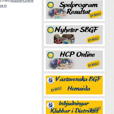
vs med
KlubbenOnline
ga in