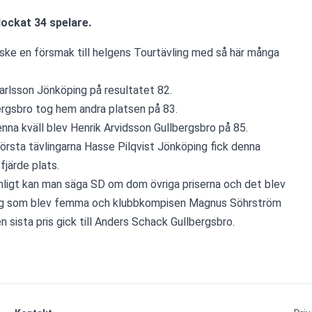
lockat 34 spelare.
nske en försmak till helgens Tourtävling med så här många 
rlsson Jönköping på resultatet 82.
rgsbro tog hem andra platsen på 83.
nna kväll blev Henrik Arvidsson Gullbergsbro på 85.
örsta tävlingarna Hasse Pilqvist Jönköping fick denna 
fjärde plats.
ligt kan man säga SD om dom övriga priserna och det blev 
erg som blev femma och klubbkompisen Magnus Söhrström 
en sista pris gick till Anders Schack Gullbergsbro.