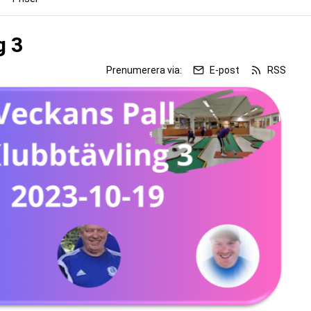
g 3
Prenumerera via:
E-post
RSS