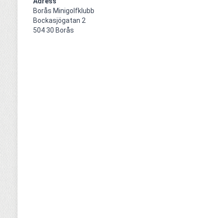
Adress
Borås Minigolfklubb    

Bockasjögatan 2                                     

504 30 Borås