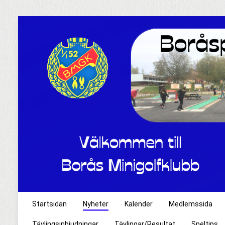
Startsidan
Nyheter
Kalender
Medlemssida
Tävlingsinbjudningar
Tävlingar/Resultat
Speltips