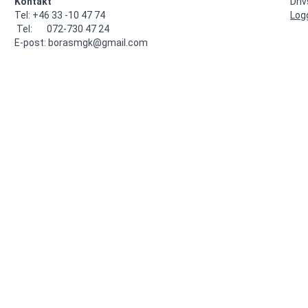
Kontakt
Dri
Tel: +46 33 -10 47 74

Log
 Tel:       072-730 47 24

E-post: borasmgk@gmail.com