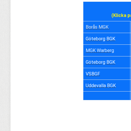
(Klicka p
Borås MGK 
Göteborg BGK
MGK Warberg
Göteborg BGK
VSBGF
Uddevalla BGK