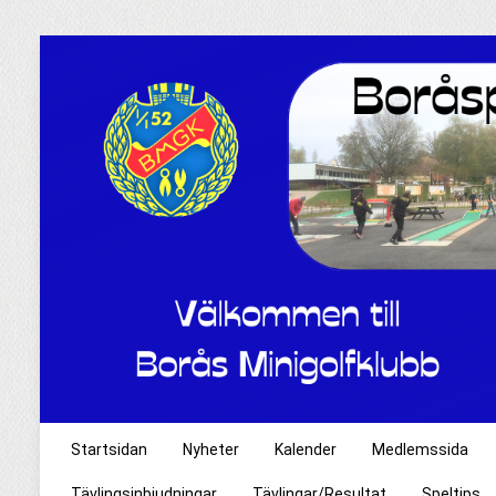
Startsidan
Nyheter
Kalender
Medlemssida
Tävlingsinbjudningar
Tävlingar/Resultat
Speltips