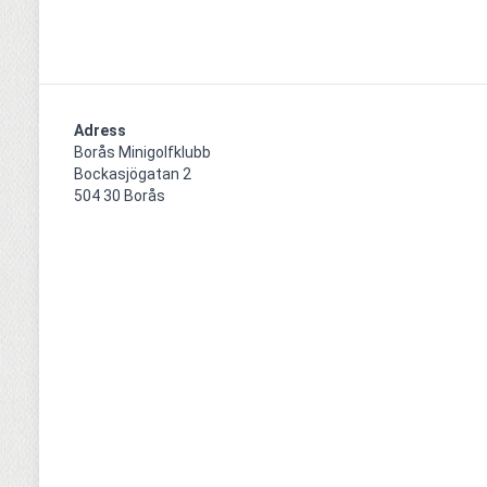
Adress
Borås Minigolfklubb    

Bockasjögatan 2                                     

504 30 Borås