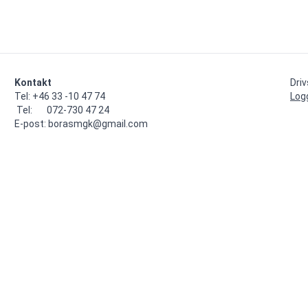
Kontakt
Dri
Tel: +46 33 -10 47 74

Log
 Tel:       072-730 47 24

E-post: borasmgk@gmail.com