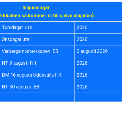
Inbjudningar 
å klubben så kommer ni till själva inbjudan)
Torsdagar  ute
2026
Onsdagar ute
2026
Varbergsmästerskapen  EB
2 augusti 2026
NT 9 augusti Filt
2026
DM 16 augusti Uddevalla Filt
2026
NT 30 augusti  EB
2026