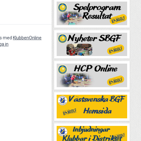
vs med
KlubbenOnline
ga in