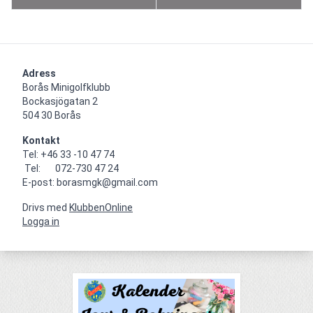
Adress
Borås Minigolfklubb    

Bockasjögatan 2                                     

504 30 Borås
Kontakt
Tel: +46 33 -10 47 74

 Tel:       072-730 47 24

E-post: borasmgk@gmail.com
Drivs med
KlubbenOnline
Logga in