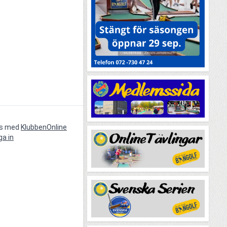
vs med
KlubbenOnline
ga in