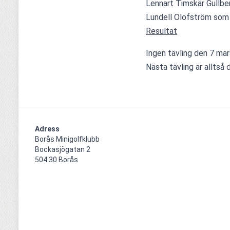
Lennart Timskär Gullber
Lundell Olofström som
Resultat
Ingen tävling den 7 mar
Nästa tävling är alltså 
Adress
Borås Minigolfklubb    

Bockasjögatan 2                                     

504 30 Borås