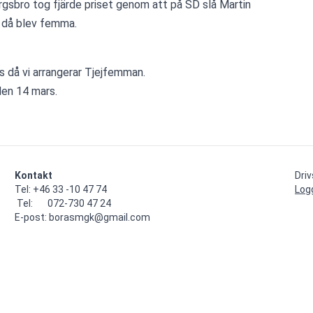
gsbro tog fjärde priset genom att på SD slå Martin 
 då blev femma.
s då vi arrangerar Tjejfemman.
den 14 mars.
Kontakt
Dri
Tel: +46 33 -10 47 74

Log
 Tel:       072-730 47 24

E-post: borasmgk@gmail.com