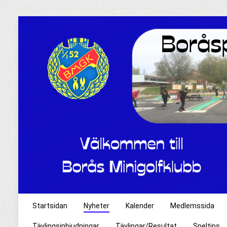
Startsidan
Nyheter
Kalender
Medlemssida
Tävlingsinbjudningar
Tävlingar/Resultat
Speltips