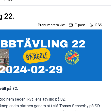
g 22.
Prenumerera via:
E-post
RSS
ll på 82.
og hem seger i kvällens tävling på 82.
 knep andra platsen genom att slå Tomas Sennerby på SD.