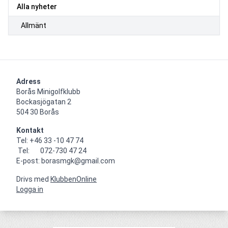
Alla nyheter
Allmänt
Adress
Borås Minigolfklubb    

Bockasjögatan 2                                     

504 30 Borås
Kontakt
Tel: +46 33 -10 47 74

 Tel:       072-730 47 24

E-post: borasmgk@gmail.com
Drivs med
KlubbenOnline
Logga in