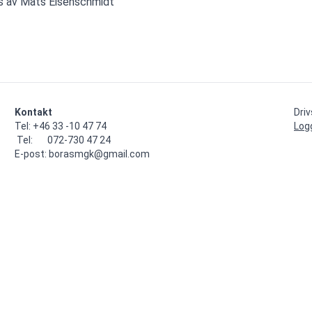
s av Mats Eisenschmidt
Kontakt
Dri
Tel: +46 33 -10 47 74

Log
 Tel:       072-730 47 24

E-post: borasmgk@gmail.com