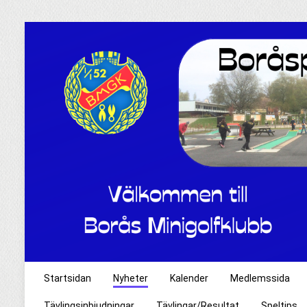
Startsidan
Nyheter
Kalender
Medlemssida
Tävlingsinbjudningar
Tävlingar/Resultat
Speltips