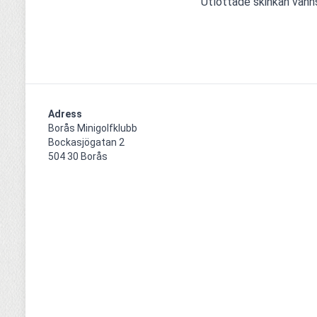
Utlottade skinkan vann
Adress
Borås Minigolfklubb    

Bockasjögatan 2                                     

504 30 Borås