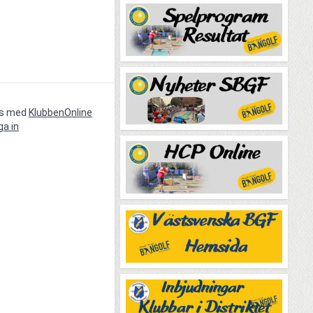
vs med
KlubbenOnline
ga in