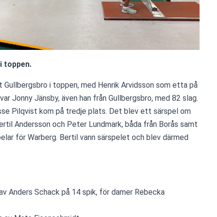
i toppen.
t Gullbergsbro i toppen, med Henrik Arvidsson som etta på 
var Jonny Jänsby, även han från Gullbergsbro, med 82 slag. 
e Pilqvist kom på tredje plats. Det blev ett särspel om 
Bertil Andersson och Peter Lundmark, båda från Borås samt 
lar för Warberg. Bertil vann särspelet och blev därmed 
 av Anders Schack på 14 spik, för damer Rebecka 