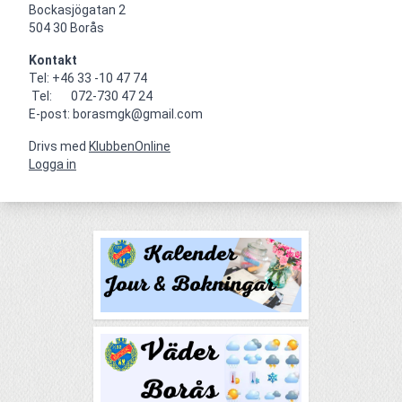
Bockasjögatan 2                                     

504 30 Borås
Kontakt
Tel: +46 33 -10 47 74

 Tel:       072-730 47 24

E-post: borasmgk@gmail.com
Drivs med
KlubbenOnline
Logga in