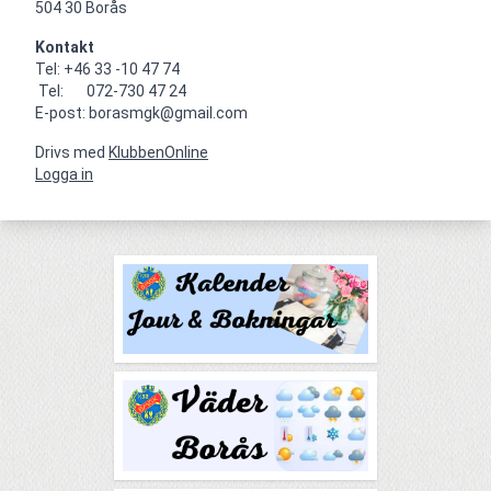
504 30 Borås
Kontakt
Tel: +46 33 -10 47 74

 Tel:       072-730 47 24

E-post: borasmgk@gmail.com
Drivs med
KlubbenOnline
Logga in