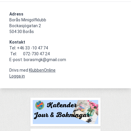
Adress
Borås Minigolfklubb    

Bockasjögatan 2                                     

504 30 Borås
Kontakt
Tel: +46 33 -10 47 74

 Tel:       072-730 47 24

E-post: borasmgk@gmail.com
Drivs med
KlubbenOnline
Logga in