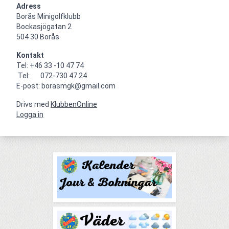
Adress
Borås Minigolfklubb    

Bockasjögatan 2                                     

504 30 Borås
Kontakt
Tel: +46 33 -10 47 74

 Tel:       072-730 47 24

E-post: borasmgk@gmail.com
Drivs med
KlubbenOnline
Logga in