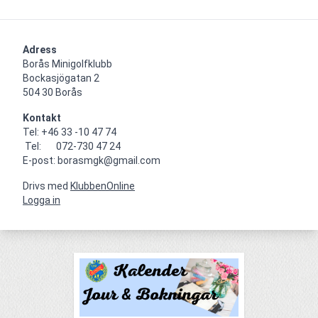
Adress
Borås Minigolfklubb    

Bockasjögatan 2                                     

504 30 Borås
Kontakt
Tel: +46 33 -10 47 74

 Tel:       072-730 47 24

E-post: borasmgk@gmail.com
Drivs med
KlubbenOnline
Logga in