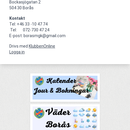
Bockasjögatan 2                                     

504 30 Borås
Kontakt
Tel: +46 33 -10 47 74

 Tel:       072-730 47 24

E-post: borasmgk@gmail.com
Drivs med
KlubbenOnline
Logga in