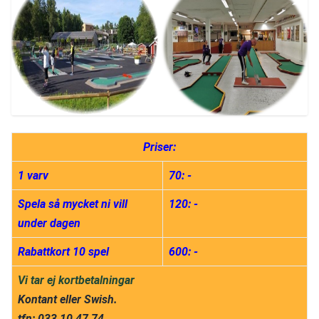
Priser:
1 varv
70: -
Spela så mycket ni vill 
120: -
under dagen
Rabattkort 10 spel
600: -
Vi tar ej kortbetalningar
Kontant eller Swish.
tfn: 033 10 47 74