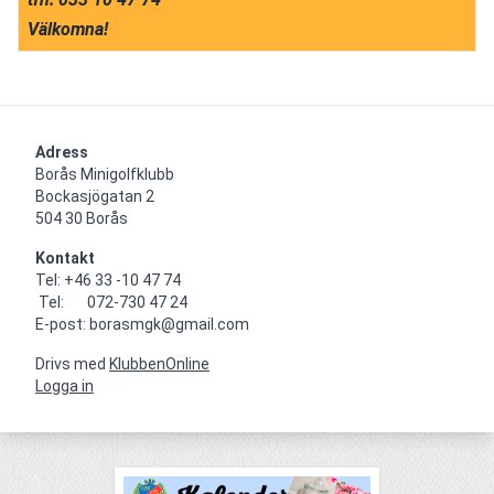
Välkomna!
Adress
Borås Minigolfklubb    

Bockasjögatan 2                                     

504 30 Borås
Kontakt
Tel: +46 33 -10 47 74

 Tel:       072-730 47 24

E-post: borasmgk@gmail.com
Drivs med
KlubbenOnline
Logga in